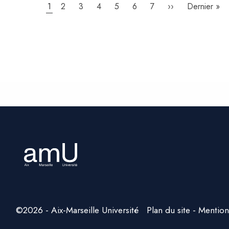
Page
1
Page
2
Page
3
Page
4
Page
5
Page
6
Page
7
Page
››
Dernière
Dernier »
courante
suivante
page
©2026 - Aix-Marseille Université
Plan du site
Mention