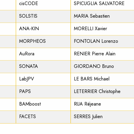
cisCODE
SPICUGLIA
SALVATORE
SOLSTIS
MARIA
Sebastien
ANA-KIN
MORELLI
Xavier
MORPHEOS
FONTOLAN
Lorenzo
AuRora
RENIER
Pierre Alain
SONATA
GIORDANO
Bruno
LabJPV
LE BARS
Michael
PAPS
LETERRIER
Christophe
BAMboost
RUA
Réjeane
FACETS
SERRES
Julien